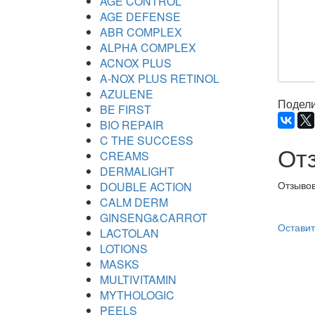
AGE CONTROL
AGE DEFENSE
ABR COMPLEX
ALPHA COMPLEX
ACNOX PLUS
A-NOX PLUS RETINOL
AZULENE
Подели
BE FIRST
BIO REPAIR
C THE SUCCESS
От
CREAMS
DERMALIGHT
Отзывов
DOUBLE ACTION
CALM DERM
GINSENG&CARROT
Оставит
LACTOLAN
LOTIONS
MASKS
MULTIVITAMIN
MYTHOLOGIC
PEELS