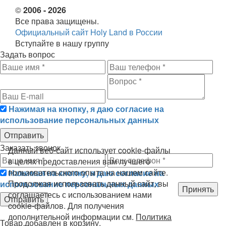
©
2006 - 2026
Все права защищены.
Официальный сайт Holy Land в России
Вступайте в нашу группу
Задать вопрос
Нажимая на кнопку, я даю согласие на
использование персональных данных
Заказать звонок
Данный веб-сайт использует cookie-файлы
в целях предоставления вам лучшего
пользовательского опыта на нашем сайте.
Нажимая на кнопку, я даю согласие на
Продолжая использовать данный сайт, вы
использование персональных данных
Принять
соглашаетесь с использованием нами
cookie-файлов. Для получения
дополнительной информации см.
Политика
Товар
добавлен в корзину.