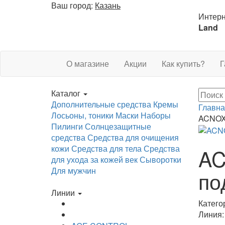
Ваш город:
Казань
Интерн
Land
О магазине
Акции
Как купить?
Г
Каталог
Дополнительные средства
Кремы
Главна
Лосьоны, тоники
Маски
Наборы
ACNOX
Пилинги
Солнцезащитные
средства
Средства для очищения
кожи
Средства для тела
Средства
AC
для ухода за кожей век
Сыворотки
Для мужчин
по
Линии
Катего
Линия