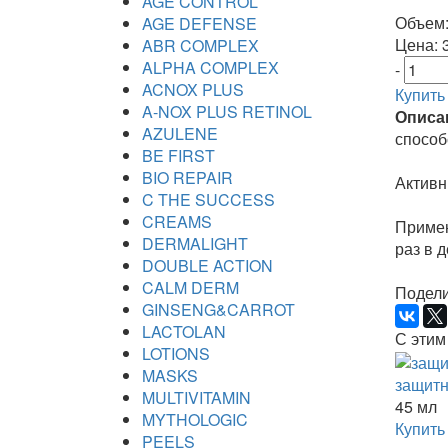
AGE CONTROL
Объем:
AGE DEFENSE
Цена:
3
ABR COMPLEX
ALPHA COMPLEX
-
ACNOX PLUS
Купить
A-NOX PLUS RETINOL
Описа
AZULENE
способ
BE FIRST
BIO REPAIR
Активн
C THE SUCCESS
CREAMS
Примен
DERMALIGHT
раз в 
DOUBLE ACTION
CALM DERM
Подели
GINSENG&CARROT
LACTOLAN
С этим
LOTIONS
MASKS
защитн
MULTIVITAMIN
45 мл
MYTHOLOGIC
Купить
PEELS