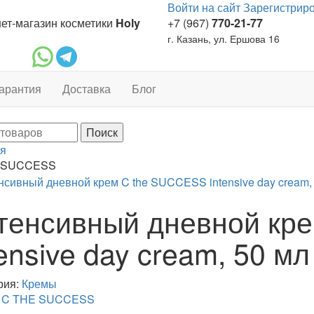
Войти на сайт
Зарегистрир
ет-магазин косметики
Holy
+7 (967)
770-21-77
г. Казань, ул. Ершова 16
арантия
Доставка
Блог
я
 SUCCESS
тенсивный дневной кр
tensive day cream, 50 мл
рия:
Кремы
:
C THE SUCCESS