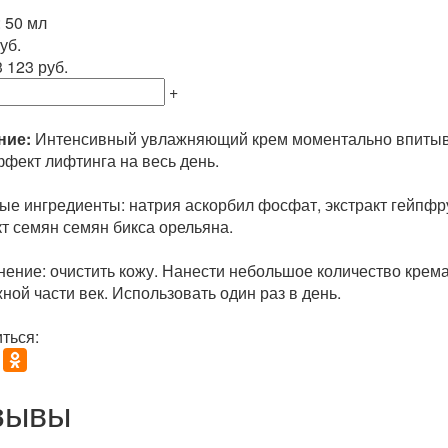
 50 мл
уб.
 123 руб.
+
ние:
Интенсивный увлажняющий крем моментально впитывае
ффект лифтинга на весь день.
ые ингредиенты: натрия аскорбил фосфат, экстракт гейпфр
кт семян семян бикса орельяна.
ение: очистить кожу. Нанести небольшое количество крема 
ной части век. Использовать один раз в день.
ться:
зывы