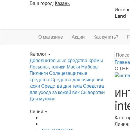
Ваш город:
Казань
Интерн
Land
О магазине
Акции
Как купить?
Г
Каталог
Дополнительные средства
Кремы
Главна
Лосьоны, тоники
Маски
Наборы
C THE
Пилинги
Солнцезащитные
средства
Средства для очищения
кожи
Средства для тела
Средства
ин
для ухода за кожей век
Сыворотки
Для мужчин
in
Линии
Катего
Линия