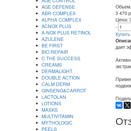
AGE CONTROL
Объем:
AGE DEFENSE
3 470 р
ABR COMPLEX
Цена:
3
ALPHA COMPLEX
ACNOX PLUS
-
A-NOX PLUS RETINOL
Купить
AZULENE
Описа
BE FIRST
дает э
BIO REPAIR
C THE SUCCESS
Активн
CREAMS
экстра
DERMALIGHT
DOUBLE ACTION
Примен
CALM DERM
подвиж
GINSENG&CARROT
LACTOLAN
Подели
LOTIONS
MASKS
MULTIVITAMIN
От
MYTHOLOGIC
PEELS